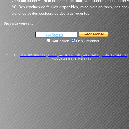
votre collection !!! Plein de photos de toute la collection proposée en 
A6. Des dizaines de feuilles disponibles, avec plein de rares, des anc
blanches et des couleurs ou des plus récentes !
Proposez votre site
Tout le web
Lien Optionnel
© 2010
LIEN OPTIONNEL
|
LIENS
|
AJOUTER URL
|
ANNUAIRE
|
PLAN ANNUAIRE
|
NOUVELLEMENT INDEXÉS