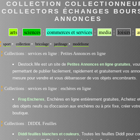
COLLECTION COLLECTIONNEU
COLLECTORS ÉCHANGES BOUR
ANNONCES
¦
¦
¦
¦
¦
arts
sciences
commerces et services
media
loisirs
a
•
•
•
•
sport
collection
bricolage
jardinage
modelisme
Collections : services en ligne : Petites Annonces en ligne
Destock.Me est un site de
, vou
Petites Annonces en ligne gratuites
permettant de publier facilement, rapidement et gratuitement vos ann
mesure pour vendre et vous débarrasser de vos objets encombrants.
Collections : services en ligne : enchères en ligne
, Enchères en ligne entièrement gratuites, Achetez 
Frog Encheres
des objets neufs ou d'occasion aux enchères ou à prix fixe, créer votr
boutique.
Collections : DIDDL Feuilles
, Toutes les feuilles Diddl pour c
Diddl feuilles blanches et couleurs