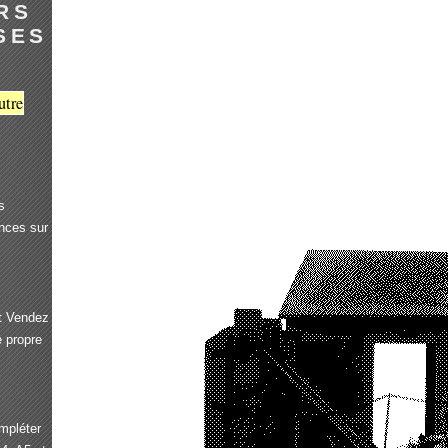
RS
SES
utre
s
onces sur
et Vendez
e propre
ompléter