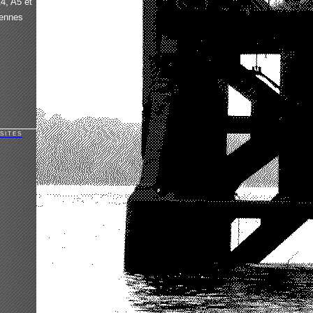
A4, A5 et
iennes
SITES